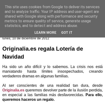
This site uses cookies from Google to deliver its services
and to analyze traffic. Your IP address and user-agent are
shared with Google along with performance and security
metrics to ensure quality of service, generate usage
statistics, and to detect and address abuse.
LEARN MORE
GOT IT
lunes, 10 de diciembre de 2012
Originalia.es regala Lotería de
Navidad
Ha sido un año difícil y lo sabemos. La crisis nos está
maniatando hasta límites insospechados, creando
verdaderos dramas en algunas familias.
Al ser conscientes de una realidad tan dura, desde
Originalia.es
queremos devolver parte de la ilusión perdida,
en especial a las familias más desfavorecidas.
Para ello,
queremos haceros un regalo.