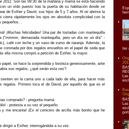
e 2012. Son las 09:30 de la mañana y mamá se está haciendo
 con un oído puesto tras la puerta de su habitación donde se
Esp
tear de Esther y David, sus hijos de 5 y 7 años. Al oir abrirse la
hem
i cierra rápidamente los ojos en absoluta complicidad con la
os pequeños...
! ¡Muchas felicidades! Una par de tostadas con mantequilla
 ("mmmm, demasiada mantequilla, pero un día es un día" -
-), café con leche y un vaso de zumo de naranja. Además, la
ne coronada por dos regalos envueltos en el papel de seda que
las
rás ella misma compró a petición de Esther, la mayor.
Ori
201
u papel, se hace la sorprendida y bosteza generosamente, ante
BA
 abra sus regalos, ¿qué serán esta vez?.
REG
Las
sienten en la cama uno a cada lado de ella, para hacer más
escl
s regalos. Primero toca el de David, por aquello de que es el
Bas
Orig
BA
o has comprado? - pregunta mamá.
Las
ólo! - protesta a su vez el pequeño.
esc
 y me encanta! ¡Es el cenicero de arcilla más bonito que he
port
dirigió a Esther, interrogándola a su vez.