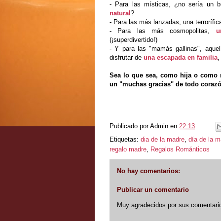
- Para las místicas, ¿no sería un 
natural
?
- Para las más lanzadas, una terrorífi
- Para las más cosmopolitas,
u
(¡superdivertido!)
- Y para las "mamás gallinas", aquel
disfrutar de
una escapada en familia
,
Sea lo que sea, como hija o como 
un "muchas gracias" de todo corazón
Publicado por
Admin
en
22:13
Etiquetas:
dia de la madre
,
día de la m
regalo madre
,
Regalos Románticos
No hay comentarios:
Publicar un comentario
Muy agradecidos por sus comentario