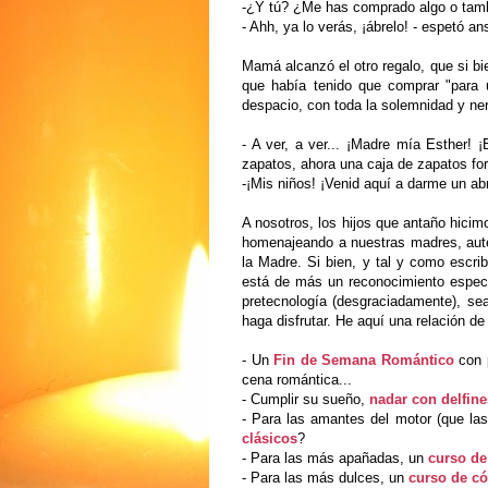
-¿Y tú? ¿Me has comprado algo o tamb
- Ahh, ya lo verás, ¡ábrelo! - espetó an
Mamá alcanzó el otro regalo, que si bie
que había tenido que comprar "para u
despacio, con toda la solemnidad y ne
- A ver, a ver... ¡Madre mía Esther! 
zapatos, ahora una caja de zapatos forr
-¡Mis niños! ¡Venid aquí a darme un ab
A nosotros, los hijos que antaño hicimo
homenajeando a nuestras madres, autén
la Madre. Si bien, y tal y como escri
está de más un reconocimiento especia
pretecnología (desgraciadamente), s
haga disfrutar. He aquí una relación de
- Un
Fin de Semana Romántico
con p
cena romántica...
- Cumplir su sueño,
nadar con delfine
- Para las amantes del motor (que la
clásicos
?
- Para las más apañadas, un
curso de
- Para las más dulces, un
curso de c