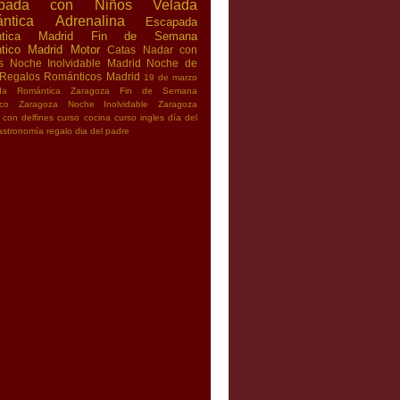
apada con Niños
Velada
ntica
Adrenalina
Escapada
tica Madrid
Fin de Semana
tico Madrid
Motor
Catas
Nadar con
s
Noche Inolvidable Madrid
Noche de
Regalos Románticos Madrid
19 de marzo
da Romántica Zaragoza
Fin de Semana
ico Zaragoza
Noche Inolvidable Zaragoza
 con delfines
curso cocina
curso ingles
día del
astronomía
regalo dia del padre