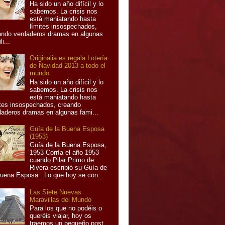
Ha sido un año difícil y lo
sabemos. La crisis nos
está maniatando hasta
límites insospechados,
ando verdaderos dramas en algunas
li...
Originalia.es regala Lotería
de Navidad 2013 a todo el
mundo
Ha sido un año difícil y lo
sabemos. La crisis nos
está maniatando hasta
ites insospechados, creando
daderos dramas en algunas fami...
Guía de la Buena Esposa
(1953)
Guía de la Buena Esposa,
1953 Corría el año 1953
cuando Pilar Primo de
Rivera escribió su Guía de
Buena Esposa . Lo que hoy se con...
Las Siete Nuevas
Maravillas del Mundo
Para los que no podéis o
queréis viajar, hoy os
traemos un pequeño post