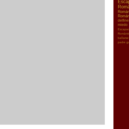
Esc
Romá
Román
Román
delfine
miedo
Escapa
Románt
bañarse
padre
g