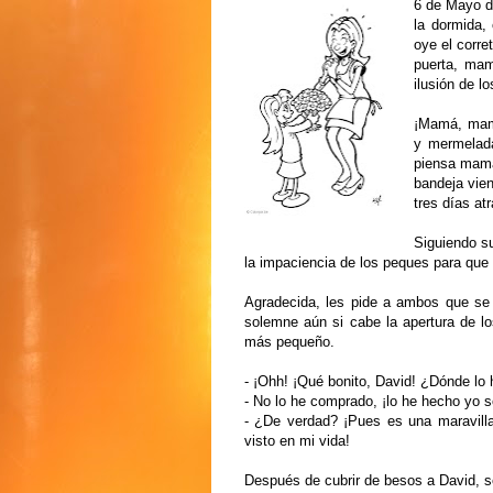
6 de Mayo d
la dormida,
oye el corre
puerta, mam
ilusión de l
¡Mamá, mamá
y mermelada
piensa mamá
bandeja vie
tres días at
Siguiendo s
la impaciencia de los peques para que
Agradecida, les pide a ambos que se 
solemne aún si cabe la apertura de lo
más pequeño.
- ¡Ohh! ¡Qué bonito, David! ¿Dónde l
- No lo he comprado, ¡lo he hecho yo s
- ¿De verdad? ¡Pues es una maravilla
visto en mi vida!
Después de cubrir de besos a David, se 