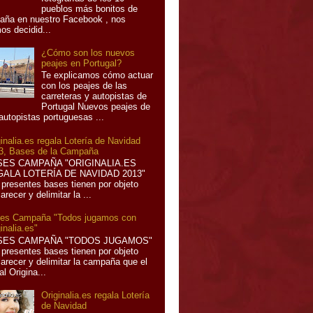
pueblos más bonitos de
aña en nuestro Facebook , nos
os decidid...
¿Cómo son los nuevos
peajes en Portugal?
Te explicamos cómo actuar
con los peajes de las
carreteras y autopistas de
Portugal Nuevos peajes de
 autopistas portuguesas ...
ginalia.es regala Lotería de Navidad
3, Bases de la Campaña
SES CAMPAÑA "ORIGINALIA.ES
ALA LOTERÍA DE NAVIDAD 2013"
 presentes bases tienen por objeto
arecer y delimitar la ...
es Campaña "Todos jugamos con
inalia.es"
SES CAMPAÑA "TODOS JUGAMOS"
 presentes bases tienen por objeto
larecer y delimitar la campaña que el
al Origina...
Originalia.es regala Lotería
de Navidad