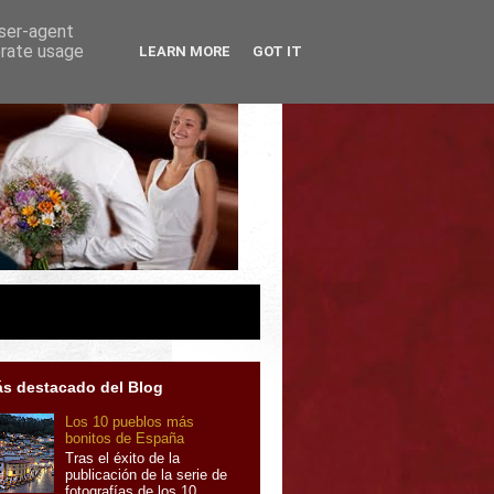
user-agent
erate usage
LEARN MORE
GOT IT
s destacado del Blog
Los 10 pueblos más
bonitos de España
Tras el éxito de la
publicación de la serie de
fotografías de los 10