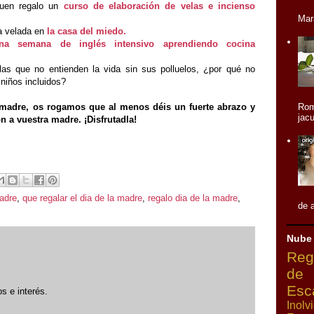
buen regalo un
curso de elaboración de velas e incienso
Mar
ca velada en
la casa del miedo.
na semana de inglés intensivo aprendiendo cocina
las que no entienden la vida sin sus polluelos, ¿por qué no
 niños incluidos?
Rom
madre, os rogamos que al menos déis un fuerte abrazo y
jacu
 a vuestra madre. ¡Disfrutadla!
adre
,
que regalar el dia de la madre
,
regalo dia de la madre
,
de a
Nube
Reg
de
Esc
s e interés.
Inolv