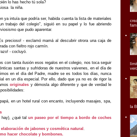
ién lo has hecho tú sola?
siosa la niña.
n ya intuía que podría ser, habida cuenta la lista de materiales
cre
n trabajo del colegio", siguió en su papel y lo fue abriendo
fami
rviosismo que pudo aparentar.
¡Es precioso! - exclamó mamá al descubrir otrora una caja de
ada con fieltro rojo carmín.
razo! - cocluyó.
s con tanta ilusión esos regalos en el colegio, nos toca seguir
lím
ticas santas y sufridoras de nuestros vaivenes, en el día de
ver
bimos en el día del Padre, madre se es todos los días, nunca
l en un día especial. Por ello, dado que ya no es de rigor la
eamos
originales
y démosla algo diferente y que de verdad le
 posibilidades:
apá, en un hotel rural con encanto, incluyendo masajes, spa,
la 
s
s hay), ¿qué tal
un paseo por el tiempo a bordo de coches
 elaboración de jabones y cosmética natural
.
ómo hacer chocolate y bombones.